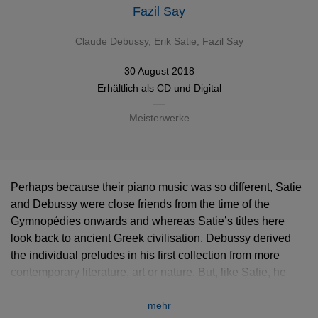
Fazil Say
Claude Debussy
,
Erik Satie
,
Fazil Say
30 August 2018
Erhältlich als
CD
und
Digital
Meisterwerke
Perhaps because their piano music was so different, Satie
and Debussy were close friends from the time of the
Gymnopédies onwards and whereas Satie’s titles here
look back to ancient Greek civilisation, Debussy derived
the individual preludes in his first collection from more
contemporary literature, art or nature. But, like Satie, he
wanted to make them look different in publication and
mehr
placed their titles at the end, although he must have