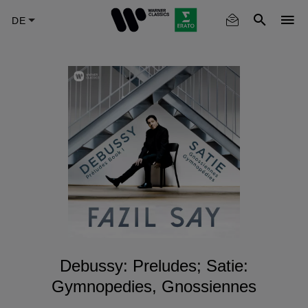
Skip
to
main
content
Debussy: Preludes; Satie:
Gymnopedies, Gnossiennes