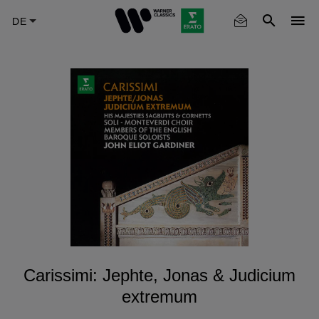
Skip
to
main
content
Carissimi: Jephte, Jonas & Judicium
extremum