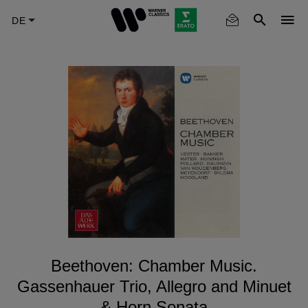
Skip
to
main
content
Beethoven: Chamber Music.
Gassenhauer Trio, Allegro and Minuet
& Horn Sonata