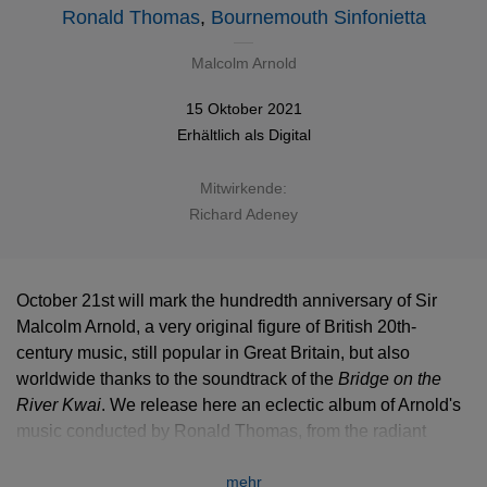
Ronald Thomas
,
Bournemouth Sinfonietta
Malcolm Arnold
15 Oktober 2021
Erhältlich als
Digital
Mitwirkende:
Richard Adeney
October 21st will mark the hundredth anniversary of Sir
Malcolm Arnold, a very original figure of British 20th-
century music, still popular in Great Britain, but also
worldwide thanks to the soundtrack of the
Bridge on the
River Kwai
. We release here an eclectic album of Arnold's
music conducted by Ronald Thomas, from the radiant
Serenade
to the somber
Sinfonietta III
and the lovely flute
mehr
concertos.