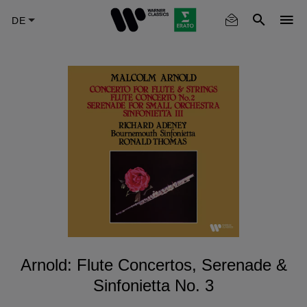
Skip
to
main
content
Arnold: Flute Concertos, Serenade &
Sinfonietta No. 3