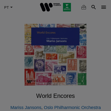
Skip
to
main
content
World Encores
Mariss Jansons
,
Oslo Philharmonic Orchestra