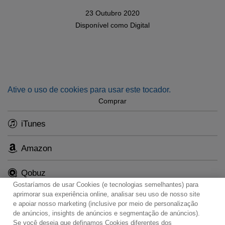
23 Outubro 2020
Disponível como
Digital
Ative o uso de cookies para usar este tocador.
Comprar
iTunes
Amazon
Qobuz
Gostaríamos de usar Cookies (e tecnologias semelhantes) para
aprimorar sua experiência online, analisar seu uso de nosso site
e apoiar nosso marketing (inclusive por meio de personalização
de anúncios, insights de anúncios e segmentação de anúncios).
Se você deseja que definamos Cookies diferentes dos