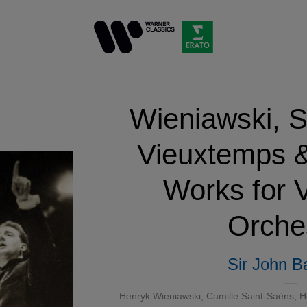
Wieniawski, S
Vieuxtemps &
Works for V
Orche
Sir John Ba
Henryk Wieniawski
,
Camille Saint-Saëns
,
H