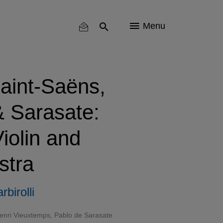
Menu
aint-Saëns,
 Sarasate:
iolin and
stra
rbirolli
enri Vieuxtemps
,
Pablo de Sarasate