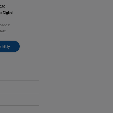
2020
mo
Digital
acados:
fetz
& Buy