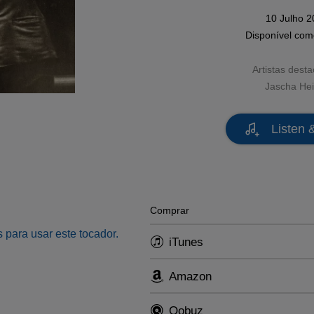
10 Julho 
Disponível co
Artistas dest
Jascha Hei
Listen 
Comprar
 para usar este tocador.
iTunes
Amazon
Qobuz