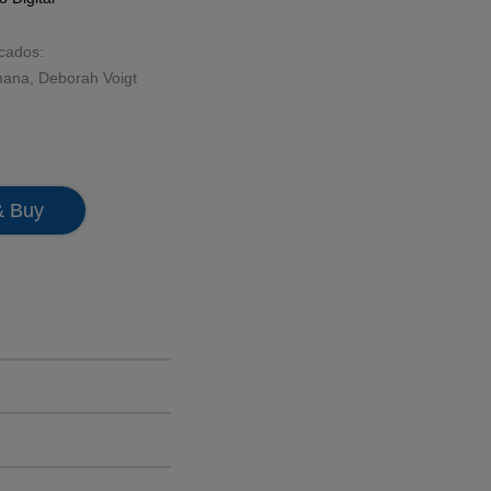
acados:
mana
,
Deborah Voigt
& Buy