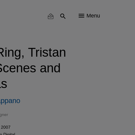
Menu
ing, Tristan
 Scenes and
as
appano
gner
 2007
mo
Digital