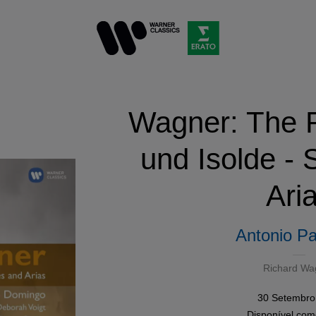
Wagner: The R
und Isolde -
Ari
Antonio P
Richard Wa
30 Setembro
Disponível co