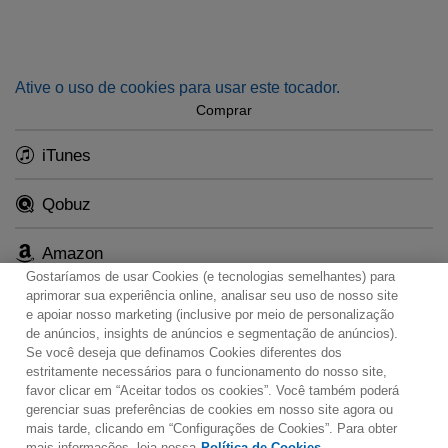
Ative o uso de cookies para usar este tocador.
Comprar
iTunes
Qobuz
Amazon
Gostaríamos de usar Cookies (e tecnologias semelhantes) para
aprimorar sua experiência online, analisar seu uso de nosso site
e apoiar nosso marketing (inclusive por meio de personalização
de anúncios, insights de anúncios e segmentação de anúncios).
Se você deseja que definamos Cookies diferentes dos
Contato
Boletim de Notícias
Termos de Uso
estritamente necessários para o funcionamento do nosso site,
favor clicar em “Aceitar todos os cookies”. Você também poderá
Política de Privacidade
Mapa do Site
gerenciar suas preferências de cookies em nosso site agora ou
Política de Cookies
Configurações de Cookies
mais tarde, clicando em “Configurações de Cookies”. Para obter
mais informações, leia nossa
Política de Cookies