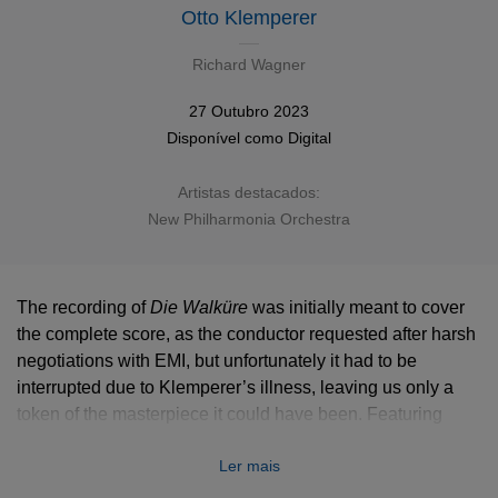
Otto Klemperer
Richard Wagner
27 Outubro 2023
Disponível como
Digital
Artistas destacados:
New Philharmonia Orchestra
The recording of
Die Walküre
Die Walküre
was initially meant to cover
the complete score, as the conductor requested after harsh
negotiations with EMI, but unfortunately it had to be
interrupted due to Klemperer’s illness, leaving us only a
token of the masterpiece it could have been. Featuring
beginners Holga Dernesch and William Cochran, it is
Ler mais
coupled with a 1960 recording of the
Ride of the Valkyries
.