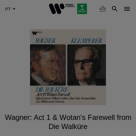
Skip
to
main
content
Wagner: Act 1 & Wotan’s Farewell from
Die Walküre