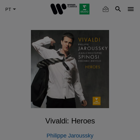
Skip
to
main
content
Vivaldi: Heroes
Philippe Jaroussky