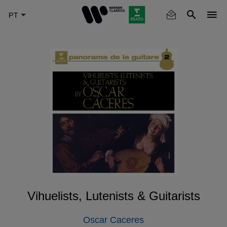
Skip
to
main
content
Vihuelists, Lutenists & Guitarists
Oscar Caceres