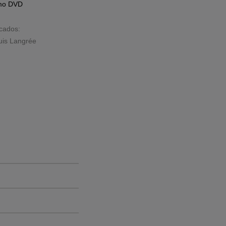
omo
DVD
acados:
uis Langrée