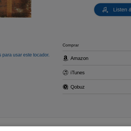
Listen 
Comprar
 para usar este tocador.
Amazon
iTunes
Qobuz