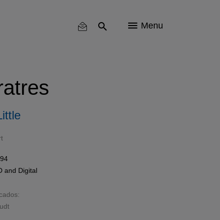
Menu
ratres
ittle
t
994
D
and
Digital
acados:
udt