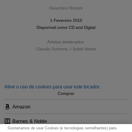
Gioachino Rossini
1 Fevereiro 2010
Disponível como
CD
and
Digital
Artistas destacados:
Claudio Scimone
,
I Solisti Veneti
Ative o uso de cookies para usar este tocador.
Comprar
Amazon
Barnes & Noble
Gostaríamos de usar Cookies (e tecnologias semelhantes) para