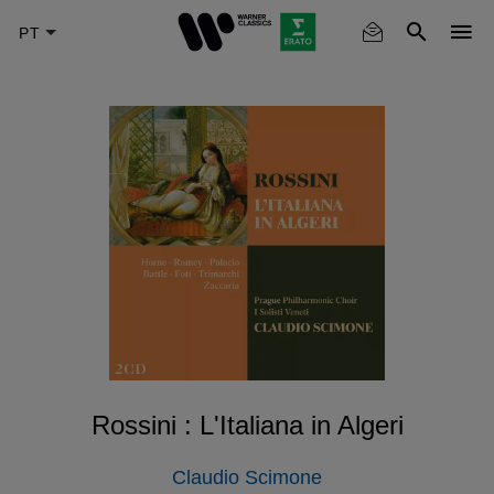
Skip
to
main
content
Rossini : L'Italiana in Algeri
Claudio Scimone