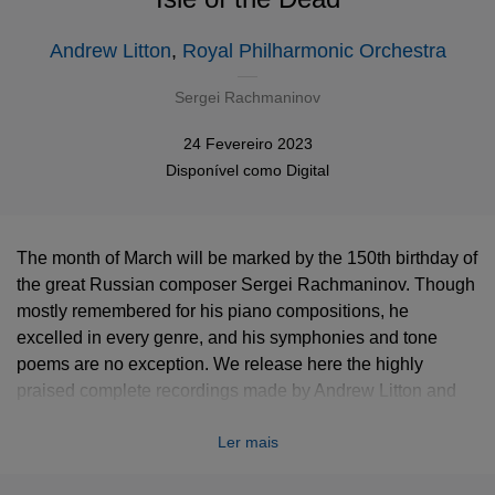
Andrew Litton
,
Royal Philharmonic Orchestra
Sergei Rachmaninov
24 Fevereiro 2023
Disponível como
Digital
The month of March will be marked by the 150th birthday of
the great Russian composer Sergei Rachmaninov. Though
mostly remembered for his piano compositions, he
excelled in every genre, and his symphonies and tone
poems are no exception. We release here the highly
praised complete recordings made by Andrew Litton and
the Royal Philharmonic Orchestra, including the famous
Ler mais
Vocalise
in its instrumental version, and the
Symphonic
Dances
, both making their digital debut.