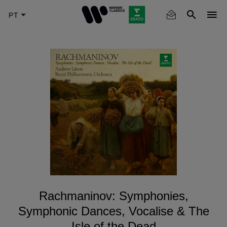
Skip
to
main
content
Rachmaninov: Symphonies,
Symphonic Dances, Vocalise & The
Isle of the Dead