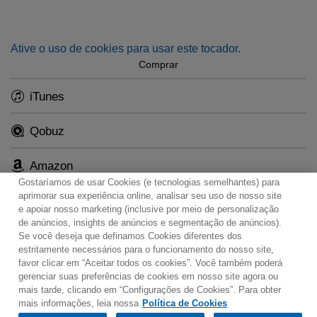
Ative o uso de cookies para usar este tocador.
Comprar
iTunes
Qobuz
Amazon
Gostaríamos de usar Cookies (e tecnologias semelhantes) para
aprimorar sua experiência online, analisar seu uso de nosso site
e apoiar nosso marketing (inclusive por meio de personalização
de anúncios, insights de anúncios e segmentação de anúncios).
Se você deseja que definamos Cookies diferentes dos
Contato
Boletim de Notícias
Termos de Uso
estritamente necessários para o funcionamento do nosso site,
favor clicar em “Aceitar todos os cookies”. Você também poderá
Política de Privacidade
Mapa do Site
gerenciar suas preferências de cookies em nosso site agora ou
Política de Cookies
Configurações de Cookies
mais tarde, clicando em “Configurações de Cookies”. Para obter
mais informações, leia nossa
Política de Cookies
Would you prefer to visit our website in English?