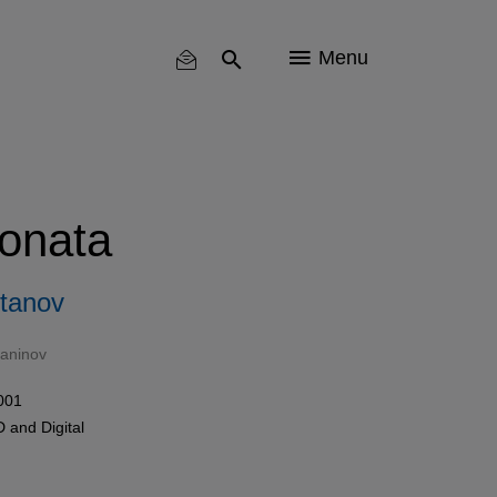
Menu
onata
ltanov
aninov
001
D
and
Digital