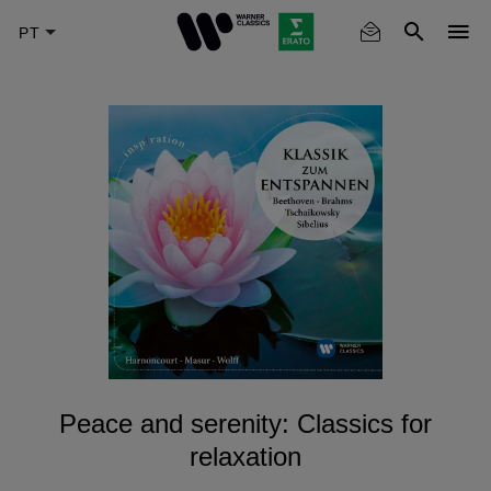
Skip
to
main
content
Peace and serenity: Classics for
relaxation