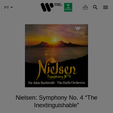
Skip
to
main
content
Nielsen: Symphony No. 4 “The
Inextinguishable”