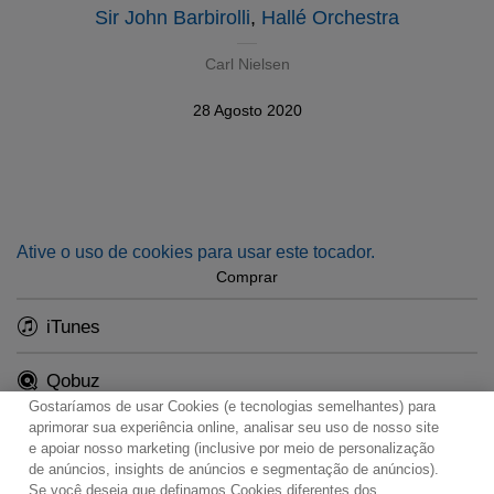
Sir John Barbirolli
,
Hallé Orchestra
Carl Nielsen
28 Agosto 2020
Ative o uso de cookies para usar este tocador.
Comprar
iTunes
Qobuz
Gostaríamos de usar Cookies (e tecnologias semelhantes) para
aprimorar sua experiência online, analisar seu uso de nosso site
e apoiar nosso marketing (inclusive por meio de personalização
de anúncios, insights de anúncios e segmentação de anúncios).
Se você deseja que definamos Cookies diferentes dos