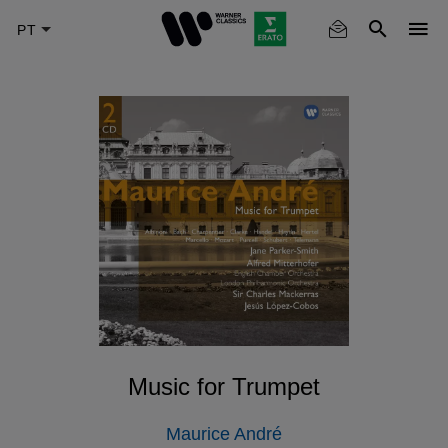
Skip
to
main
content
Music for Trumpet
Maurice André