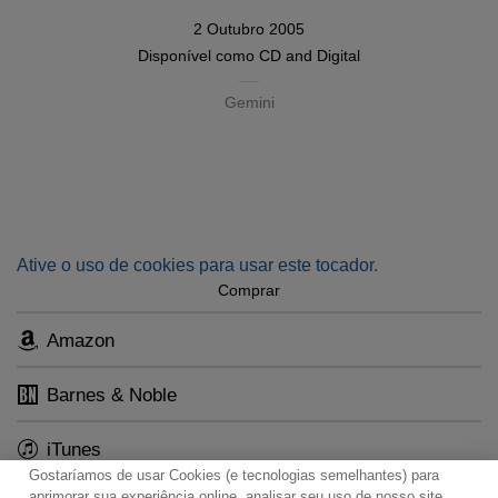
2 Outubro 2005
Disponível como
CD
and
Digital
Gemini
Ative o uso de cookies para usar este tocador.
Comprar
Amazon
Barnes & Noble
iTunes
Gostaríamos de usar Cookies (e tecnologias semelhantes) para
aprimorar sua experiência online, analisar seu uso de nosso site