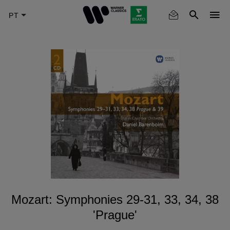
Skip
to
main
content
Mozart: Symphonies 29-31, 33, 34, 38
'Prague'