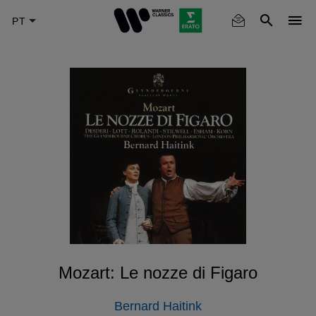
Skip
to
main
content
Mozart: Le nozze di Figaro
Bernard Haitink