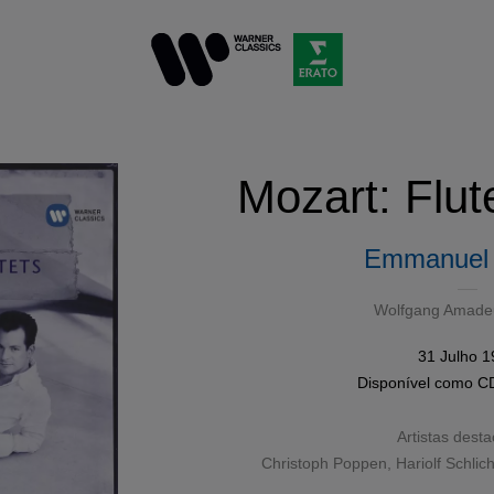
Mozart: Flut
Emmanuel
Wolfgang Amade
31 Julho 
Disponível como
C
Artistas dest
Christoph Poppen
,
Hariolf Schlich