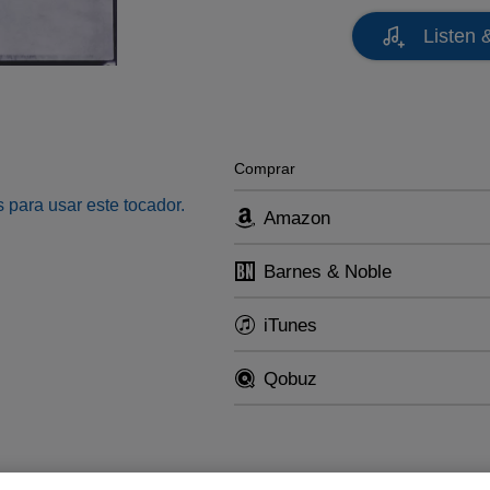
Listen 
Comprar
 para usar este tocador.
Amazon
Barnes & Noble
iTunes
Qobuz