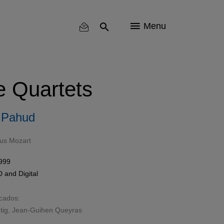
Menu
e Quartets
 Pahud
us Mozart
1999
D
and
Digital
acados:
tig
, Jean-Guihen Queyras