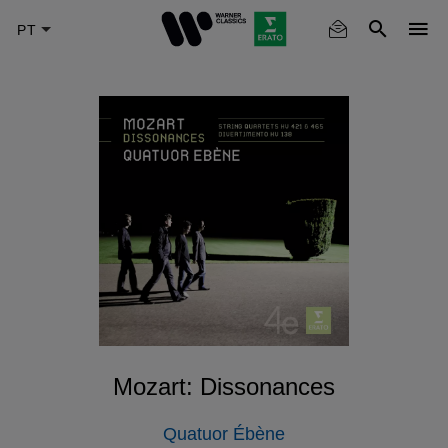
Skip
to
main
content
Mozart: Dissonances
Quatuor Ébène