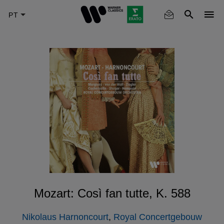
Skip
to
main
content
Mozart: Così fan tutte, K. 588
Nikolaus Harnoncourt
,
Royal Concertgebouw