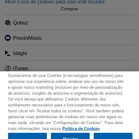
Ative o uso de cookies para usar este tocador.
Comprar
Qobuz
PrestoMusic
Idagio
iTunes
Gostaríamos de usar Cookies (e tecnologias semelhantes) para
aprimorar sua experiência online, analisar seu uso de nosso site
e apoiar nosso marketing (inclusive por meio de personalização
de anúncios, insights de anúncios e segmentação de anúncios).
Se você deseja que definamos Cookies diferentes dos
Contato
Boletim de Notícias
Termos de Uso
estritamente necessários para o funcionamento do nosso site,
favor clicar em “Aceitar todos os cookies”. Você também poderá
Política de Privacidade
Mapa do Site
gerenciar suas preferências de cookies em nosso site agora ou
Política de Cookies
Configurações de Cookies
mais tarde, clicando em “Configurações de Cookies”. Para obter
mais informações, leia nossa
Política de Cookies
Would you prefer to visit our website in English?