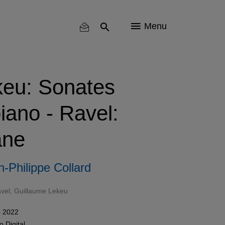
Menu
eu: Sonates
piano - Ravel:
ane
-Philippe Collard
vel
, Guillaume Lekeu
 2022
mo
Digital