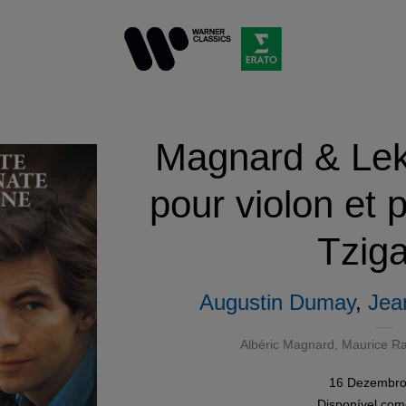
Magnard & Lek
pour violon et 
Tzig
Augustin Dumay
,
Jean
Albéric Magnard
,
Maurice Ra
16 Dezembro
Disponível co