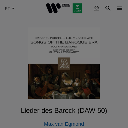
Skip
to
main
content
Lieder des Barock (DAW 50)
Max van Egmond