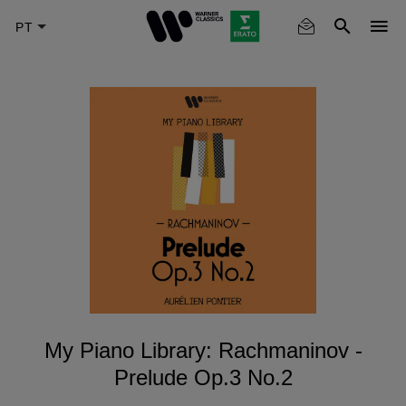
Skip
to
main
content
My Piano Library: Rachmaninov -
Prelude Op.3 No.2