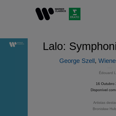
Lalo: Symphon
George Szell
,
Wiene
Édouard L
16 Outubro
Disponível co
Artistas dest
Bronisław Hu