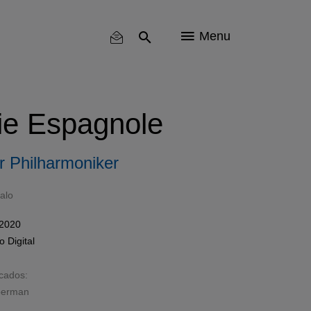
Menu
ie Espagnole
r Philharmoniker
alo
 2020
mo
Digital
acados:
berman