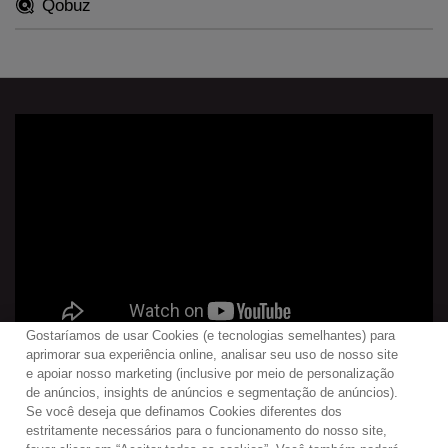
Qobuz
Gostaríamos de usar Cookies (e tecnologias semelhantes) para
aprimorar sua experiência online, analisar seu uso de nosso site
e apoiar nosso marketing (inclusive por meio de personalização
de anúncios, insights de anúncios e segmentação de anúncios).
Se você deseja que definamos Cookies diferentes dos
Contato
Boletim de Notícias
Termos de Uso
estritamente necessários para o funcionamento do nosso site,