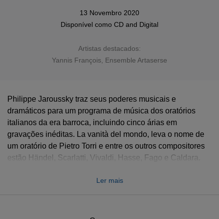
13 Novembro 2020
Disponível como
CD
and
Digital
Artistas destacados:
Yannis François, Ensemble Artaserse
Philippe Jaroussky traz seus poderes musicais e
dramáticos para um programa de música dos oratórios
italianos da era barroca, incluindo cinco árias em
gravações inéditas. La vanità del mondo, leva o nome de
um oratório de Pietro Torri e entre os outros compositores
estão Händel, Scarlatti, Vivaldi, Hasse, Fago e Caldara.
“Acho que os compositores desse período costumam dar o
Ler mais
melhor de si ao definir as grandes histórias do Antigo
Testamento”, diz Jaroussky. “E se as histórias do oratório
são mais estáticas do que a ópera, elas permitem uma
reflexão mais profunda sobre o lugar do homem no