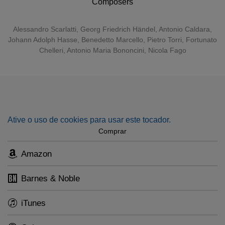
Composers
universo. Acho que ressoa com particular intensidade em
2020, um ano de pandemia.”
Alessandro Scarlatti
,
Georg Friedrich Händel
,
Antonio Caldara
,
Johann Adolph Hasse
,
Benedetto Marcello
, Pietro Torri, Fortunato
Chelleri, Antonio Maria Bononcini, Nicola Fago
Ative o uso de cookies para usar este tocador.
Comprar
Amazon
Barnes & Noble
iTunes