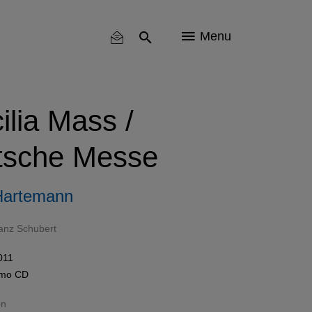
Menu
lia Mass /
tsche Messe
Hartemann
anz Schubert
011
omo
CD
on