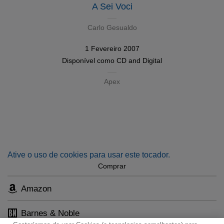
A Sei Voci
Carlo Gesualdo
1 Fevereiro 2007
Disponível como
CD
and
Digital
Apex
Ative o uso de cookies para usar este tocador.
Comprar
Amazon
Barnes & Noble