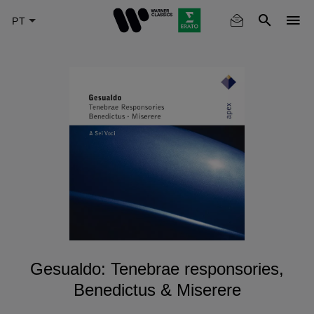
Skip
to
main
content
Gesualdo: Tenebrae responsories,
Benedictus & Miserere