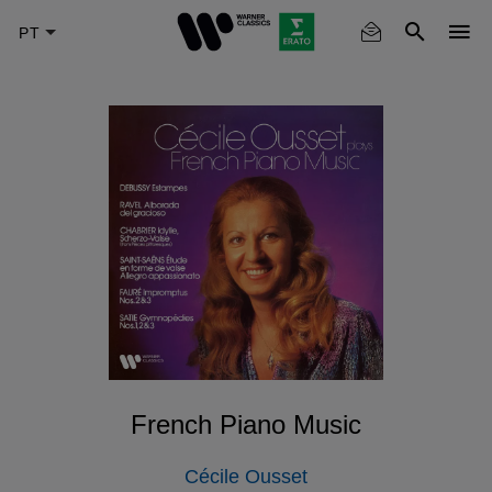
Skip
to
main
content
French Piano Music
Cécile Ousset