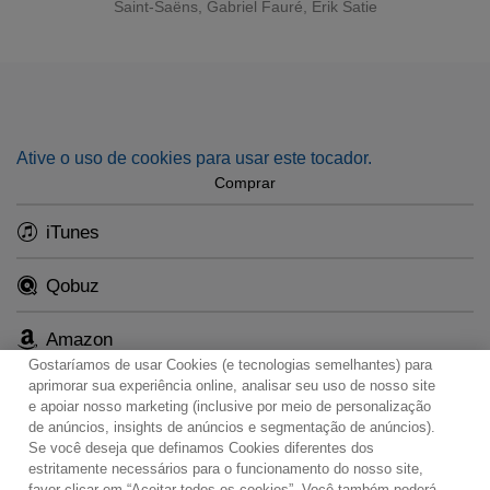
Saint-Saëns
,
Gabriel Fauré
,
Erik Satie
Ative o uso de cookies para usar este tocador.
Comprar
iTunes
Qobuz
Amazon
Gostaríamos de usar Cookies (e tecnologias semelhantes) para
aprimorar sua experiência online, analisar seu uso de nosso site
e apoiar nosso marketing (inclusive por meio de personalização
de anúncios, insights de anúncios e segmentação de anúncios).
Se você deseja que definamos Cookies diferentes dos
Contato
Boletim de Notícias
Termos de Uso
estritamente necessários para o funcionamento do nosso site,
favor clicar em “Aceitar todos os cookies”. Você também poderá