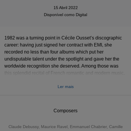
15 Abril 2022
Disponível como
Digital
1982 was a turning point in Cécile Ousset’s discographic
career: having just signed her contract with EMI, she
recorded no less than four albums which put her
undisputable talent under the spotlight and gave her the
worldwide recognition she deserved. Among those was
this splendid recital of French romantic and modern music,
which has always been her core repertoire.
Ler mais
Composers
Claude Debussy
,
Maurice Ravel
,
Emmanuel Chabrier
,
Camille