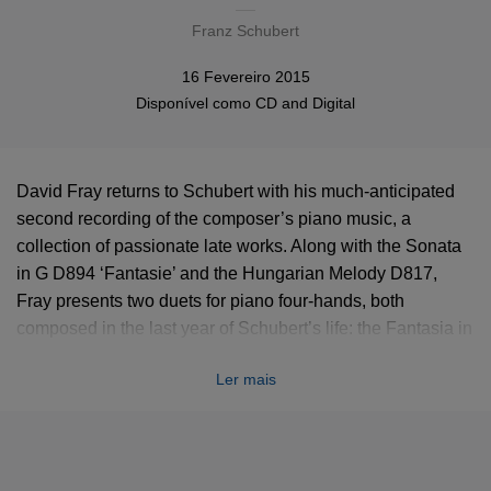
Franz Schubert
16 Fevereiro 2015
Disponível como
CD
and
Digital
David Fray returns to Schubert with his much-anticipated
second recording of the composer’s piano music, a
collection of passionate late works. Along with the Sonata
in G D894 ‘Fantasie’ and the Hungarian Melody D817,
Fray presents two duets for piano four-hands, both
composed in the last year of Schubert’s life: the Fantasia in
F minor D940 and the towering Allegro in A minor D947,
Ler mais
‘Lebensstürme’ (‘Storms of Life’). Fray invited Jacques
Rouvier, his mentor and renowned teacher from the Paris
Conservatoire, to join him in the studio, making this album
a true labour of love.