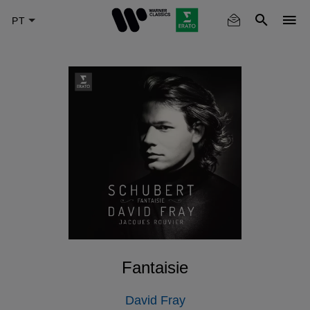
Skip
to
main
content
Fantaisie
David Fray