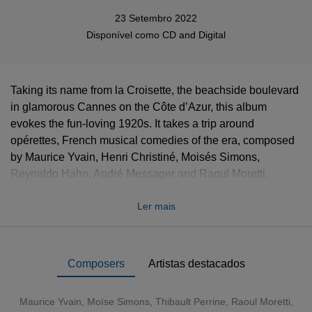
23 Setembro 2022
Disponível como
CD
and
Digital
Taking its name from la Croisette, the beachside boulevard
in glamorous Cannes on the Côte d’Azur, this album
evokes the fun-loving 1920s. It takes a trip around
opérettes, French musical comedies of the era, composed
by Maurice Yvain, Henri Christiné, Moisés Simons,
Reynaldo Hahn, André Messager and Raoul Moretti.
Joining the Orchestre national de Cannes and its music
Ler mais
director, Benjamin Levy, are eight leading French singers,
all admired in opera: sopranos Patricia Petibon, Amel
Brahim-Djelloul and Marion Tassou; mezzo-soprano
Pauline Sabatier; tenors Philippe Talbot and Rémy
Composers
Artistas destacados
Mathieu; baritone Guillaume Andrieux, and bass-baritone
Laurent Naouri.
Maurice Yvain, Moïse Simons, Thibault Perrine, Raoul Moretti,