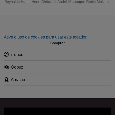
Reynaldo Hahn, Henri Christiné, André Messager, Robin Melchior
The complimentary booklet including all original sung texts
(French) and translations (English and French) can be
found here.
Ative o uso de cookies para usar este tocador.
Comprar
iTunes
Qobuz
Amazon