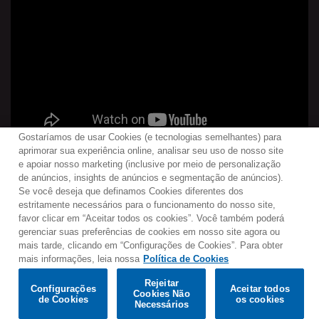
Gostaríamos de usar Cookies (e tecnologias semelhantes) para
aprimorar sua experiência online, analisar seu uso de nosso site
e apoiar nosso marketing (inclusive por meio de personalização
de anúncios, insights de anúncios e segmentação de anúncios).
Se você deseja que definamos Cookies diferentes dos
Contato
Boletim de Notícias
Termos de Uso
estritamente necessários para o funcionamento do nosso site,
favor clicar em “Aceitar todos os cookies”. Você também poderá
Política de Privacidade
Mapa do Site
gerenciar suas preferências de cookies em nosso site agora ou
Política de Cookies
Configurações de Cookies
mais tarde, clicando em “Configurações de Cookies”. Para obter
mais informações, leia nossa
Política de Cookies
Would you prefer to visit our website in English?
Rejeitar
Listen & Buy
Configurações
Aceitar todos
Cookies Não
de Cookies
os cookies
© 2025 Parlophone Records Limited. All rights reserved.
Confirm
Necessários