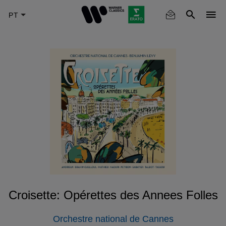
Skip
to
main
content
Croisette: Opérettes des Annees Folles
Orchestre national de Cannes