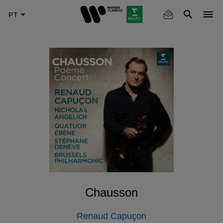
Skip
to
main
content
Chausson
Renaud Capuçon