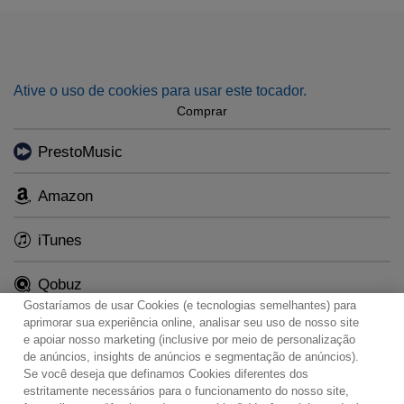
Ative o uso de cookies para usar este tocador.
Comprar
PrestoMusic
Amazon
iTunes
Qobuz
Gostaríamos de usar Cookies (e tecnologias semelhantes) para
aprimorar sua experiência online, analisar seu uso de nosso site
e apoiar nosso marketing (inclusive por meio de personalização
de anúncios, insights de anúncios e segmentação de anúncios).
Se você deseja que definamos Cookies diferentes dos
Contato
Boletim de Notícias
Termos de Uso
estritamente necessários para o funcionamento do nosso site,