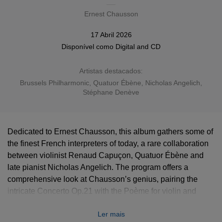
Ernest Chausson
17 Abril 2026
Disponível como
Digital
and
CD
Artistas destacados:
Brussels Philharmonic
,
Quatuor Ébène
,
Nicholas Angelich
,
Stéphane Denève
Dedicated to Ernest Chausson, this album gathers some of
the finest French interpreters of today, a rare collaboration
between violinist Renaud Capuçon, Quatuor Ébène and
late pianist Nicholas Angelich. The program offers a
comprehensive look at Chausson’s genius, pairing the
intricate Concerto Op.21 with the Poème for violin and
orchestra.
Ler mais