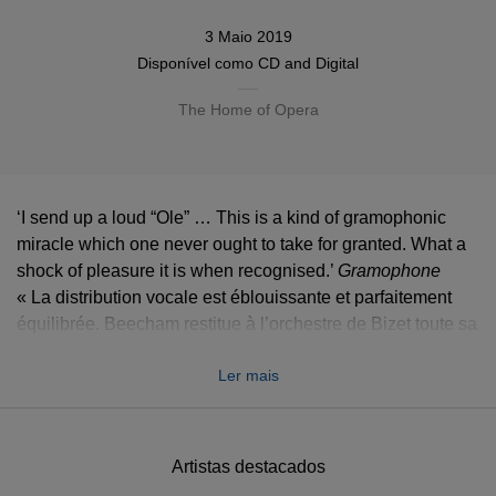
3 Maio 2019
Disponível como
CD
and
Digital
The Home of Opera
‘I send up a loud “Ole” … This is a kind of gramophonic
miracle which one never ought to take for granted. What a
shock of pleasure it is when recognised.’
Gramophone
Gramophone
« La distribution vocale est éblouissante et parfaitement
équilibrée. Beecham restitue à l’orchestre de Bizet toute sa
lumière, toute sa vivacité. Il en émane une séduction
Ler mais
irrésistible. »
Diapason
„Ein Opern-Denkmal von unvergänglichem Wert. Eine
Aufnahme, die kaum jemals veralten wird.“
Hermes
Artistas destacados
Opernlexikon