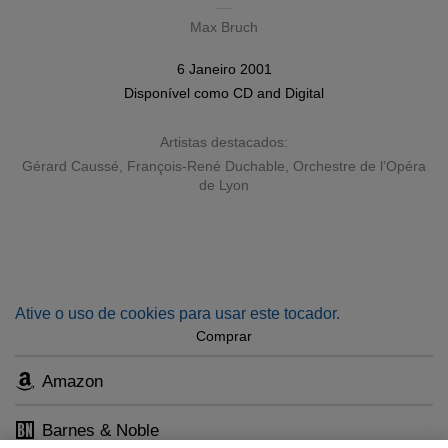
Max Bruch
6 Janeiro 2001
Disponível como
CD
and
Digital
Artistas destacados:
Gérard Caussé
,
François-René Duchable
,
Orchestre de l’Opéra
de Lyon
Ative o uso de cookies para usar este tocador.
Comprar
Amazon
Barnes & Noble