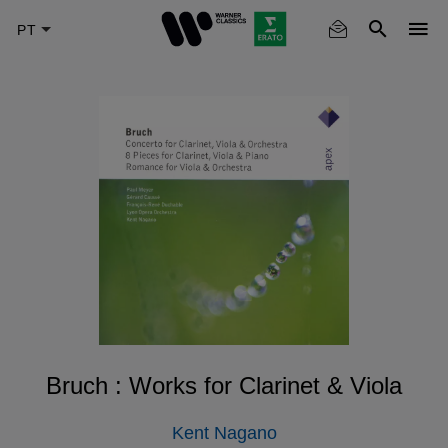
Skip
to
main
content
Bruch : Works for Clarinet & Viola
Kent Nagano