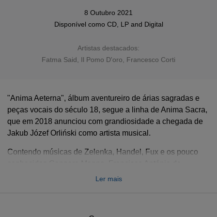
8 Outubro 2021
Disponível como
CD
,
LP
and
Digital
Artistas destacados:
Fatma Said
,
Il Pomo D'oro
, Francesco Corti
"Anima Aeterna", álbum aventureiro de árias sagradas e
peças vocais do século 18, segue a linha de Anima Sacra,
que em 2018 anunciou com grandiosidade a chegada de
Jakub Józef Orliński como artista musical.
Contendo músicas de Zelenka, Handel, Fux e os pouco
conhecidos Gennaro Manna, Francisco António de
Almeida, Bartolomeo Nucci e (na versão LP) Davide Perez
Ler mais
- o álbum apresenta gravações em estreia mundial.
O disco também apresenta participações muito especiais.