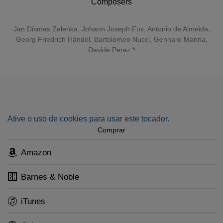
Orliński se junta a soprano Fatma Sahid para a espumante
Composers
"Laetatus sum" de Zelenka e Francesco Corti rege a
orquestra e o coro de "Il pomo d’oro".
Jan Dismas Zelenka
,
Johann Joseph Fux
,
Antonio de Almeida
,
Georg Friedrich Händel
, Bartolomeo Nucci, Gennaro Manna,
Segundo Jakub, “os tons e cores que podem ser ouvidos
Davide Perez *
na música sacra da era barroca tocam as almas das
pessoas, ainda hoje. Anima Aeterna significa 'alma eterna',
o que para mim significa natureza ... Algo tão vital,
selvagem e perigoso, mas também tão calmo, hipnotizante
e curador”.
Ative o uso de cookies para usar este tocador.
Comprar
Amazon
Barnes & Noble
iTunes