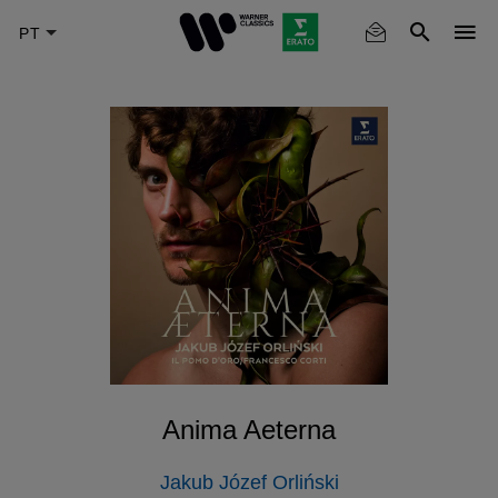
Skip
to
main
content
Anima Aeterna
Jakub Józef Orliński