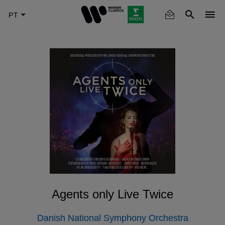
Skip
to
main
content
Agents only Live Twice
Danish National Symphony Orchestra