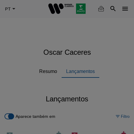
Skip
to
main
content
Oscar Caceres
Resumo
Lançamentos
Lançamentos
Aparece também em
Filtro