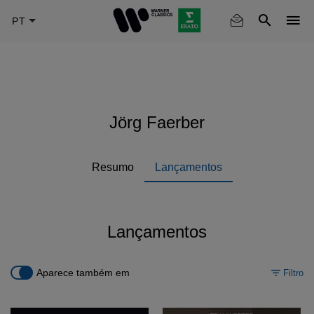
Skip
to
main
content
Jörg Faerber
Resumo
Lançamentos
Lançamentos
Aparece também em
Filtro