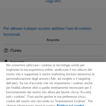
Leggi altro
Mater
, comes in a brand-new audio cut.
Per attivare il player occorre abilitare l'uso di cookies
funzionali.
Acquista
iTunes
Amazon
Noi vorremmo utilizzare i cookies (e tecnologie simili) per
migliorare la tua esperienza online, analizzare il tuo utilizzo del
nostro sito e supportare il nostro marketing (incluso attraverso la
personalizzazione degli annunci Adv, ad insights e il targeting
dell’adv). Se sei d’accordo che noi impostiamo i cookies anche
per finalità ulteriori oltre a quelle strettamente necessarie per il
Contact
Notiziario
Politica sui cookie
funzionamento del nostro sito allora per favore clicca “Accetta
Impostazioni dei cookie
tutti i cookies”. Puoi anche gestire le tue preferenze circa i
cookie del nostro sito cliccando su “Impostazioni Cookies”. Per
Would you prefer to visit our website in English?
ulteriori informazioni, leggi la nostra
Politica sui cookie