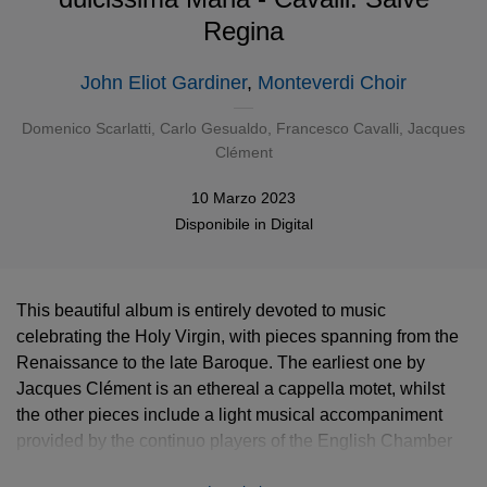
Regina
John Eliot Gardiner
,
Monteverdi Choir
Domenico Scarlatti
,
Carlo Gesualdo
,
Francesco Cavalli
, Jacques
Clément
10 Marzo 2023
Disponibile in
Digital
This beautiful album is entirely devoted to music
celebrating the Holy Virgin, with pieces spanning from the
Renaissance to the late Baroque. The earliest one by
Jacques Clément is an ethereal a cappella motet, whilst
the other pieces include a light musical accompaniment
provided by the continuo players of the English Chamber
Orchestra. The high point of this album, Scarlatti’s
Stabat