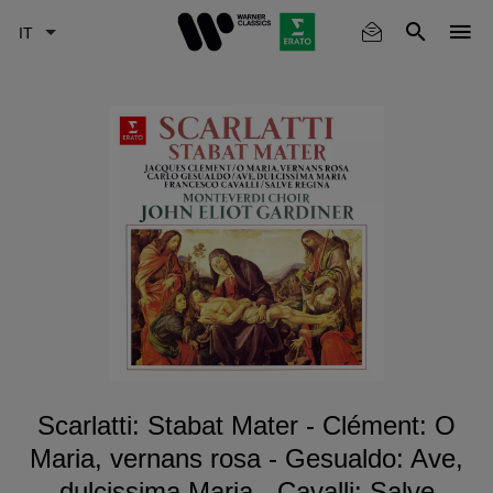
Skip
to
main
content
Scarlatti: Stabat Mater - Clément: O
Maria, vernans rosa - Gesualdo: Ave,
dulcissima Maria - Cavalli: Salve