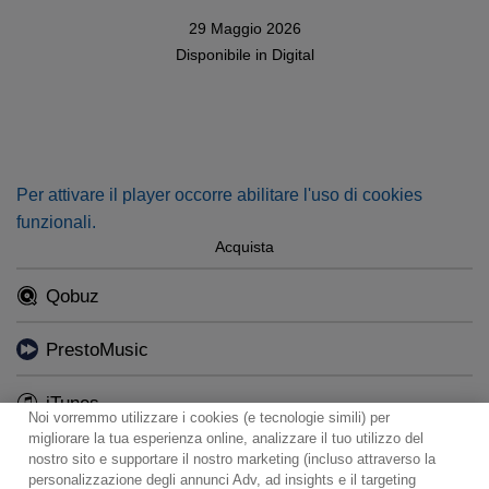
29 Maggio 2026
Disponibile in
Digital
Per attivare il player occorre abilitare l'uso di cookies
funzionali.
Acquista
Qobuz
PrestoMusic
iTunes
Noi vorremmo utilizzare i cookies (e tecnologie simili) per
migliorare la tua esperienza online, analizzare il tuo utilizzo del
nostro sito e supportare il nostro marketing (incluso attraverso la
personalizzazione degli annunci Adv, ad insights e il targeting