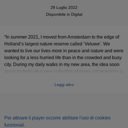
29 Luglio 2022
Disponibile in
Digital
“In summer 2021, I moved from Amsterdam to the edge of
Holland’s largest nature reserve called ‘Veluwe’. We
wanted to live our lives more in peace and nature and were
looking for a less hurried life than in the crowded and busy
city. During my daily walks in my new area, the idea soon
arose to dedicate a new collection of piano compositions to
this beautiful forest. All eight compositions radiate peace in
Leggi altro
a certain way which I’m always experiencing during my
walks in the Veluwe. When I was studying piano, I always
found Debussy's piano works a great source of inspiration,
and the title Veluwe Suite is also an homage to his Suite
Bergamasque. Debussy often used special terms to give
Per attivare il player occorre abilitare l'uso di cookies
music a certain imagination, such as; a lointain, cédez,
funzionali.
calme…. I often improvised further in this atmosphere