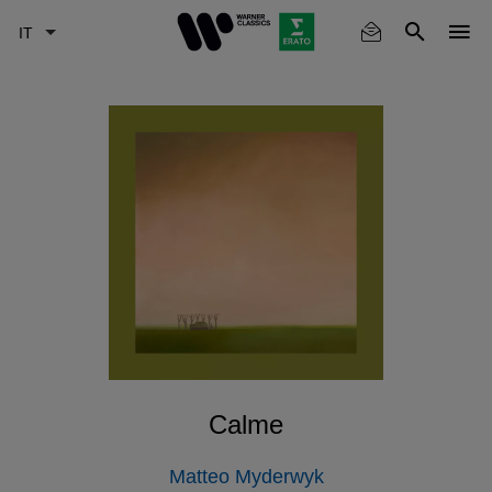
Skip
to
main
content
Calme
Matteo Myderwyk