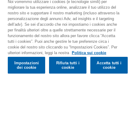
Noi vorremmo utilizzare i cookies (e tecnologie simili) per
migliorare la tua esperienza online, analizzare il tuo utilizzo del
nostro sito e supportare il nostro marketing (incluso attraverso la
personalizzazione degli annunci Adv, ad insights e il targeting
dell’adv). Se sei d’accordo che noi impostiamo i cookies anche
per finalità ulteriori oltre a quelle strettamente necessarie per il
funzionamento del nostro sito allora per favore clicca “Accetta
tutti i cookies”. Puoi anche gestire le tue preferenze circa i
cookie del nostro sito cliccando su “Impostazioni Cookies”. Per
Would you prefer to visit our website in English?
ulteriori informazioni, leggi la nostra
Politica sui cookie
Impostazioni
Rifiuta tutti i
Accetta tutti i
Confirm
dei cookie
cookie
cookie