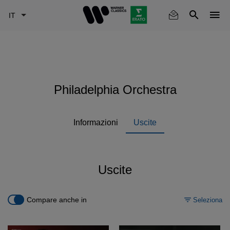
Skip
to
main
content
Philadelphia Orchestra
Informazioni
Uscite
Uscite
Compare anche in
Seleziona