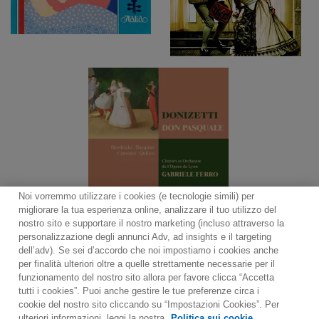
Noi vorremmo utilizzare i cookies (e tecnologie simili) per
migliorare la tua esperienza online, analizzare il tuo utilizzo del
nostro sito e supportare il nostro marketing (incluso attraverso la
personalizzazione degli annunci Adv, ad insights e il targeting
dell’adv). Se sei d’accordo che noi impostiamo i cookies anche
per finalità ulteriori oltre a quelle strettamente necessarie per il
Contact
Notiziario
Politica sui cookie
funzionamento del nostro sito allora per favore clicca “Accetta
Impostazioni dei cookie
tutti i cookies”. Puoi anche gestire le tue preferenze circa i
cookie del nostro sito cliccando su “Impostazioni Cookies”. Per
Would you prefer to visit our website in English?
ulteriori informazioni, leggi la nostra
Politica sui cookie