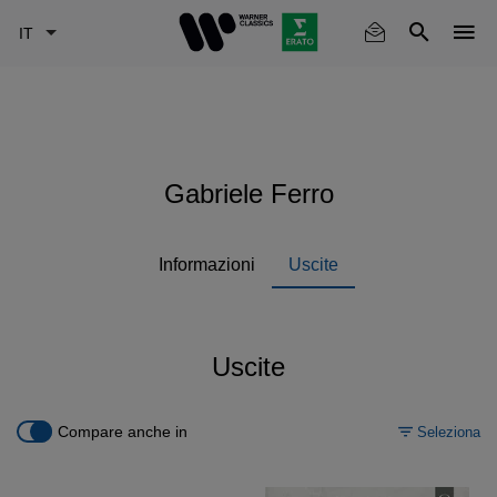
Skip
to
main
content
Gabriele Ferro
Informazioni
Uscite
Uscite
Compare anche in
Seleziona