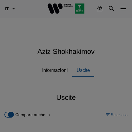
Skip
to
main
content
Aziz Shokhakimov
Informazioni
Uscite
Uscite
Compare anche in
Seleziona