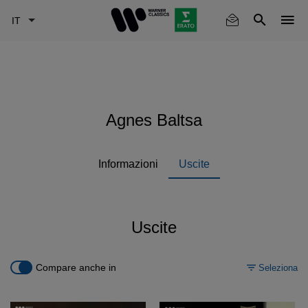
Skip
to
main
content
Agnes Baltsa
Informazioni
Uscite
Uscite
Compare anche in
Seleziona