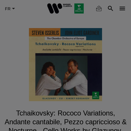
Skip
to
main
content
Tchaikovsky: Rococo Variations,
Andante cantabile, Pezzo capriccioso &
Nocturne - Cello Works by Glazunov,