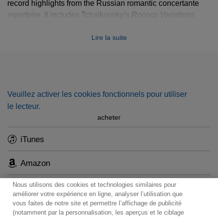
record highlights from the Russian romantic concertante
repertoire. It includes Tchaikovsky’s
Rococo Variations
alongside lesser-known pieces such as Glazunov’s
Lire la suite
Mélodie
and
Spanish Serenade
and the extremely rare
Scherzando
and
Cantabile
by César Cui.
Veuillez activer les cookies fonctionnels pour utiliser
le lecteur.
acheter
iTunes
Amazon
Nous utilisons des cookies et technologies similaires pour
améliorer votre expérience en ligne, analyser l’utilisation que
vous faites de notre site et permettre l’affichage de publicité
(notamment par la personnalisation, les aperçus et le ciblage