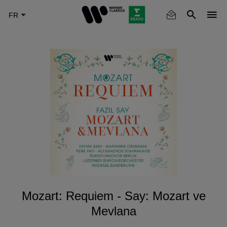
Skip
to
main
content
Mozart: Requiem - Say: Mozart ve
Mevlana