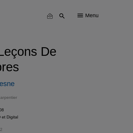
Menu
 Leçons De
res
Lesne
arpentier
008
D
et
Digital
X2